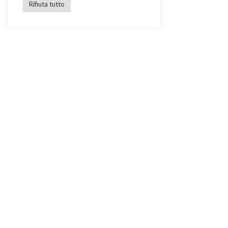
Rifiuta tutto
Richiesta informazioni