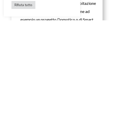
sviluppo di soluzioni per una civile abitazione
Rifiuta tutto
oppure per un prefabbricato come ad
esempio un progetto Domotico o di Smart
Home.

Termotecnica
L’attività Termotecnica viene racchiusa nello
studio e nella progettazione di impianti di
ogni tipo, valorizzando il concetto di
efficienza energetica e di sprechi.